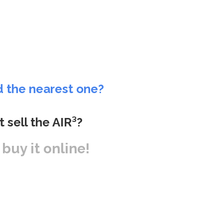
d the nearest one?
t sell the AIR³?
r buy it online!