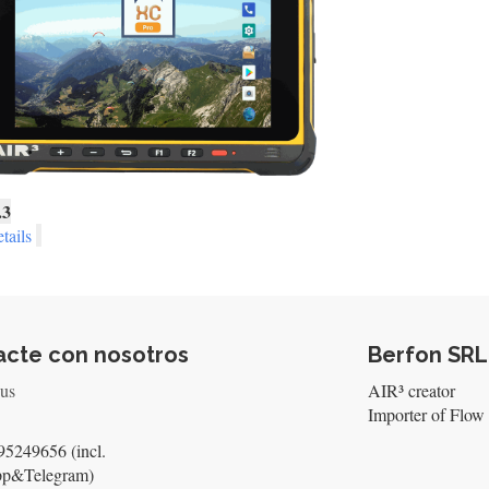
.3
tails
acte con nosotros
Berfon SRL
 us
AIR³ creator
Importer of Flow 
5249656 (incl.
pp&Telegram)