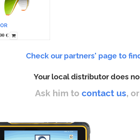
TOR
00
€
Check our partners' page to fin
Your local distributor does no
Ask him to
contact us
, o