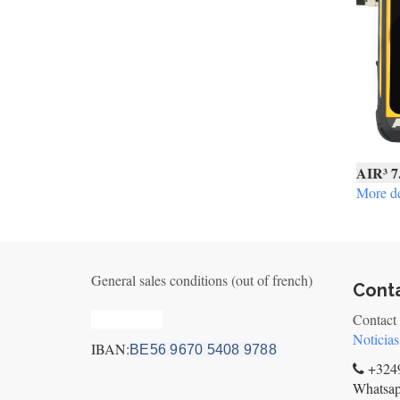
AIR³ 7
More de
General sales conditions (out of french)
Cont
Privacy_old
Contact
Noticias
IBAN:
BE56 9670 5408 9788
+3249
Whatsa