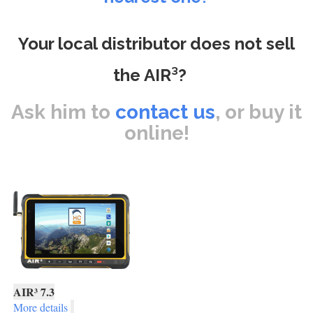
Your local distributor does not sell
the AIR³?
Ask him to
contact us
, or buy it
online!
AIR³ 7.3
More details