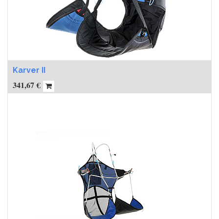
Karver II
341,67
€