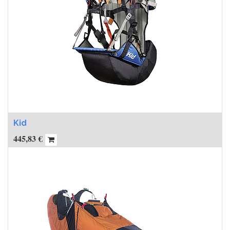
Kid
445,83
€