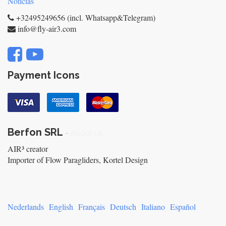
Noticias
+32495249656 (incl. Whatsapp&Telegram)
info@fly-air3.com
Payment Icons
Berfon SRL
-
About us
AIR³ creator
Importer of Flow Paragliders, Kortel Design
Nederlands
English
Français
Deutsch
Italiano
Español