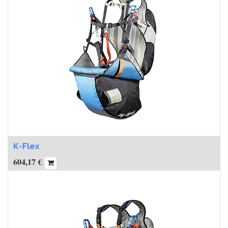
K-Flex
604,17
€