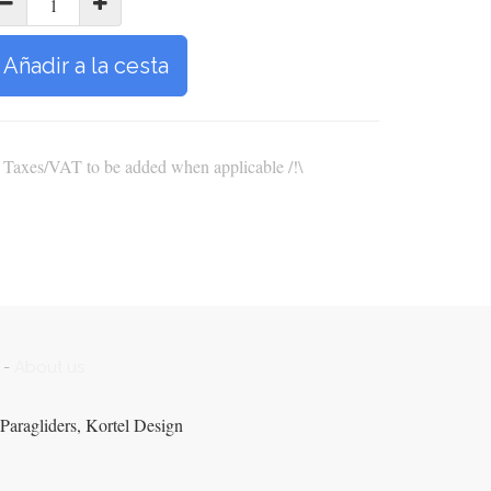
Añadir a la cesta
\ Taxes/VAT to be added when applicable /!\
-
About us
Paragliders, Kortel Design