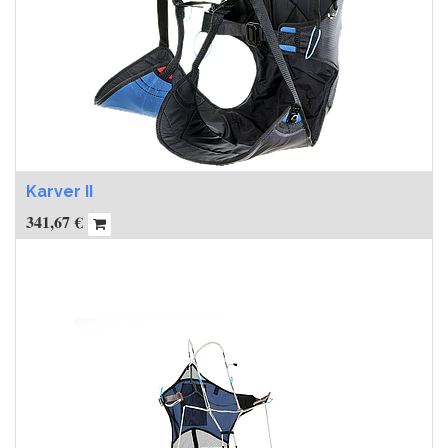
Karver II
341,67
€