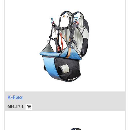
K-Flex
604,17
€