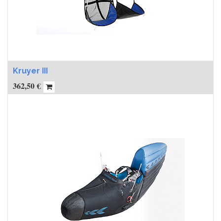
Kruyer III
362,50
€