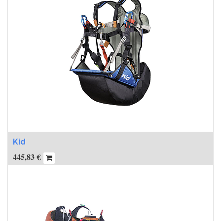
Kid
445,83
€