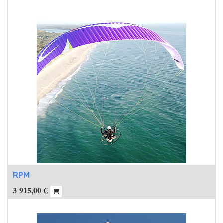
RPM
3 915,00
€