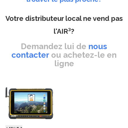
Votre distributeur local ne vend pas
l'AIR³?
Demandez lui de
nous
contacter
ou achetez-le en
ligne