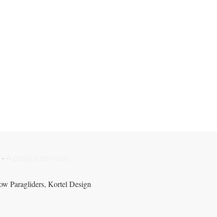
-
A propos de nous
ow Paragliders, Kortel Design