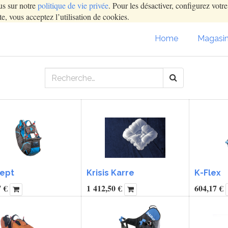
us sur notre
politique de vie privée
. Pour les désactiver, configurez votr
e, vous acceptez l’utilisation de cookies.
Home
Magasi
ept
Krisis Karre
K-Flex
7
€
1 412,50
€
604,17
€