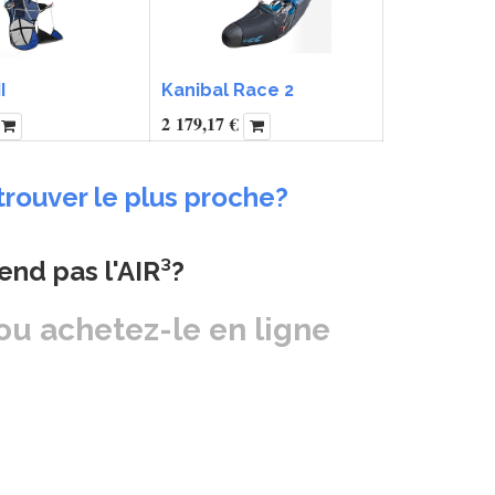
I
Kanibal Race 2
2 179,17
€
trouver le plus proche?
vend pas l'AIR³?
ou achetez-le en ligne