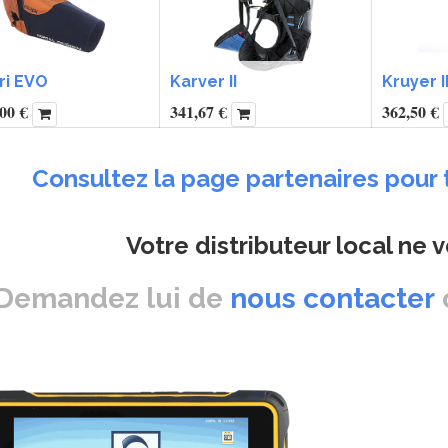
ri EVO
Karver II
Kruyer II
,00
€
341,67
€
362,50
€
Consultez la page partenaires pour 
Votre distributeur local ne 
Demandez lui de
nous contacter