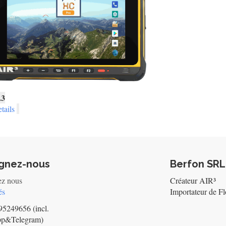
.3
tails
ignez-nous
Berfon SRL
ez nous
Créateur AIR³
és
Importateur de Fl
5249656 (incl.
pp&Telegram)