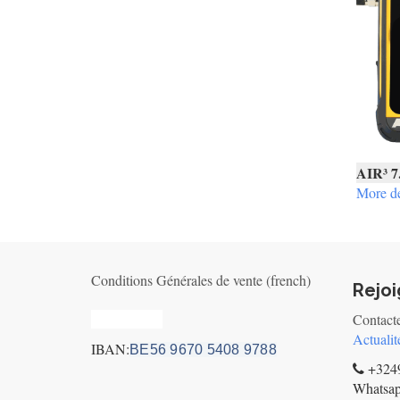
AIR³ 7
More de
Conditions Générales de vente (french)
Rejo
Privacy_old
Contact
Actualit
IBAN:
BE56 9670 5408 9788
+3249
Whatsa