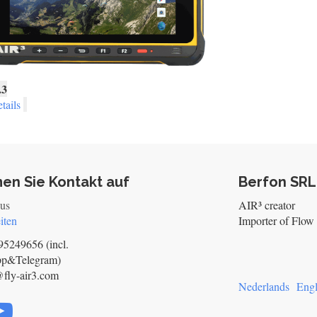
.3
tails
en Sie Kontakt auf
Berfon SRL
 us
AIR³ creator
iten
Importer of Flow 
5249656 (incl.
pp&Telegram)
@fly-air3.com
Nederlands
Engl