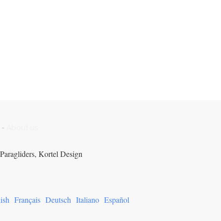
-
About us
Paragliders, Kortel Design
ish
Français
Deutsch
Italiano
Español