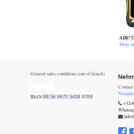
AIR³ 7
More de
General sales conditions (out of french)
Nehm
Privacy_old
Contact
Neuigke
IBAN:
BE56 9670 5408 9788
+3249
Whatsa
info