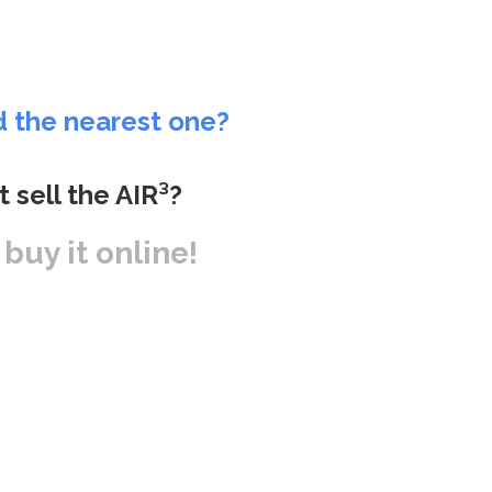
d the nearest one?
t sell the AIR³?
r buy it online!