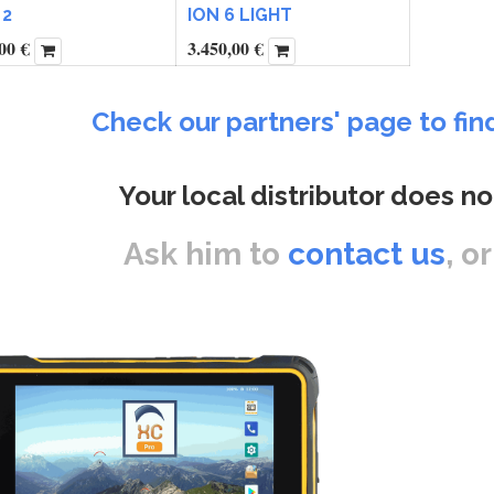
 2
ION 6 LIGHT
00
€
3.450,00
€
Check our partners' page to fin
Your local distributor does no
Ask him to
contact us
, o