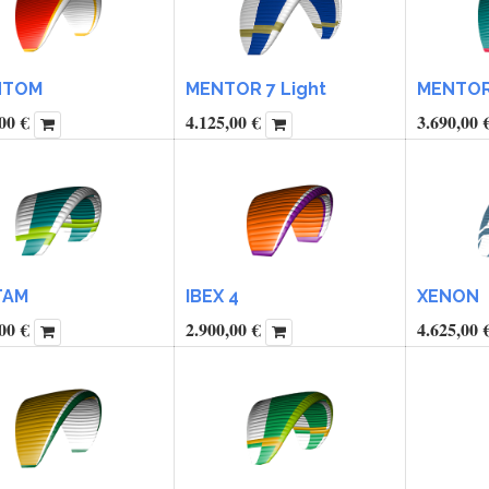
NTOM
MENTOR 7 Light
MENTOR 
00
€
4.125,00
€
3.690,00
TAM
IBEX 4
XENON
00
€
2.900,00
€
4.625,00