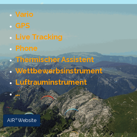
Vario
GPS
Live Tracking
Phone
Thermischer Assistent
Wettbewerbsinstrument
Luftrauminstrument
...
AIR³ Website