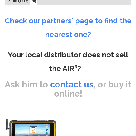
2.000,00
€
Check our partners' page to find the
nearest one?
Your local distributor does not sell
the AIR³?
Ask him to
contact us
, or buy it
online!