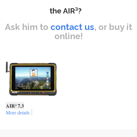
the AIR³?
Ask him to
contact us
, or buy it
online!
AIR³ 7.3
More details