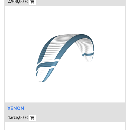
2.900,00
€
XENON
4.625,00
€