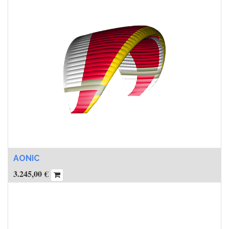
AONIC
3.245,00
€