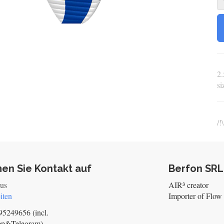
2.
s
/!
en Sie Kontakt auf
Berfon SRL
 us
AIR³ creator
iten
Importer of Flow 
5249656 (incl.
pp&Telegram)