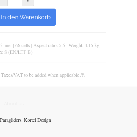
In den Warenkorb
5-liner | 66 cells | Aspect ratio: 5.5 | Weight: 4.15 kg -
ize S (EN/LTF B)
\ Taxes/VAT to be added when applicable /!\
-
About us
Paragliders, Kortel Design