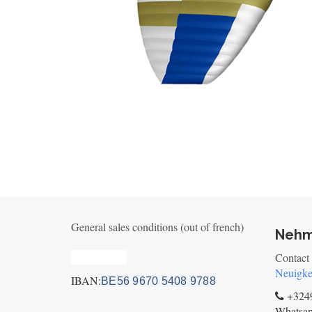
General sales conditions (out of french)
Nehm
Privacy_old
Contact
Neuigke
IBAN:
BE56 9670 5408 9788
+3249
Whatsa