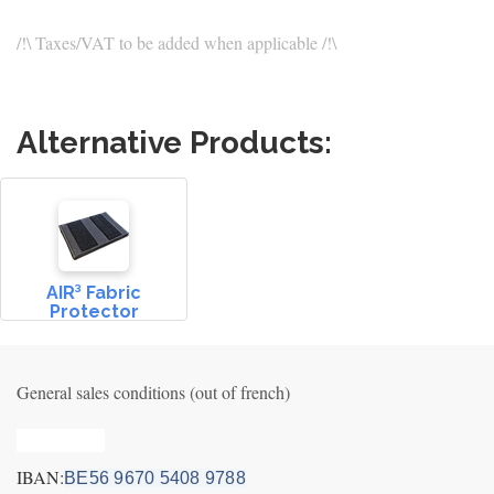
/!\ Taxes/VAT to be added when applicable /!\
Alternative Products:
AIR³ Fabric
Protector
General sales conditions (out of french)
Privacy_old
IBAN:
BE56 9670 5408 9788