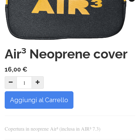
Air³ Neoprene cover
16,00
€
Aggiungi al Carrello
Copertura in neoprene Air³ (inclusa in AIR³ 7.3)