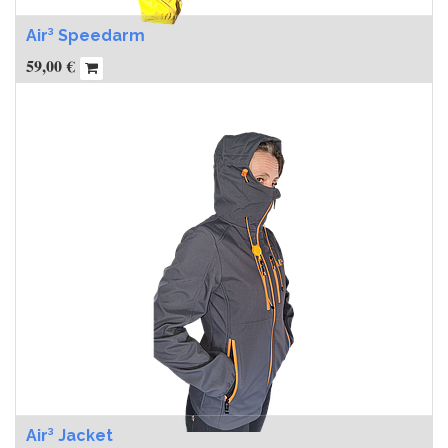
Air³ Speedarm
59,00
€
Air³ Jacket