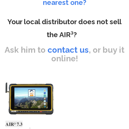
nearest one?
Your local distributor does not sell
the AIR³?
Ask him to
contact us
, or buy it
online!
AIR³ 7.3