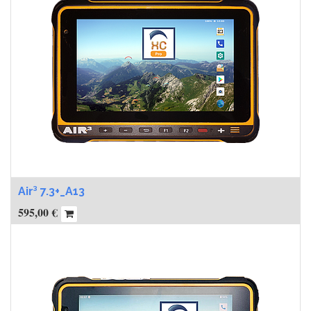
Air³ 7.3+_A13
595,00
€