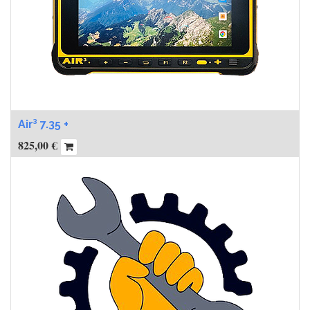
Air³ 7.35 +
825,00
€