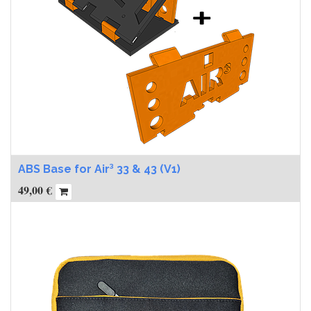
ABS Base for Air³ 33 & 43 (V1)
49,00
€