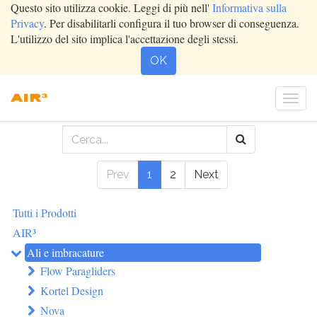
Questo sito utilizza cookie. Leggi di più nell'
Informativa sulla
Privacy
. Per disabilitarli configura il tuo browser di conseguenza.
L'utilizzo del sito implica l'accettazione degli stessi.
OK
Togg
navi
Prev
1
2
Next
Tutti i Prodotti
AIR³
Ali e imbracature
Flow Paragliders
Kortel Design
Nova