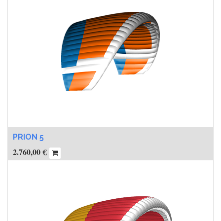
PRION 5
2.760,00
€