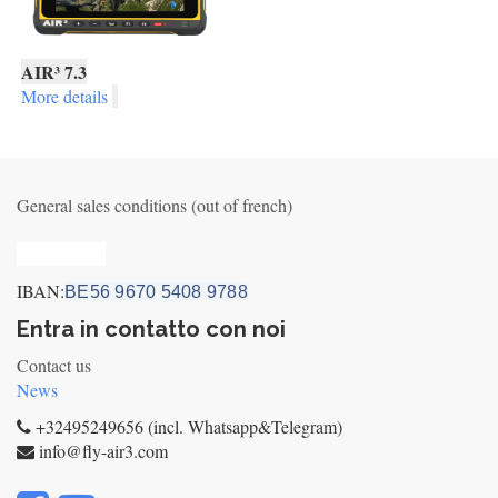
AIR³ 7.3
More details
General sales conditions (out of french)
Privacy_old
IBAN:
BE56 9670 5408 9788
Entra in contatto con noi
Contact us
News
+32495249656 (incl. Whatsapp&Telegram)
info@fly-air3.com