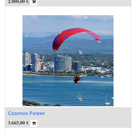
2.000,00
€
Cosmos Power
3.665,00
€