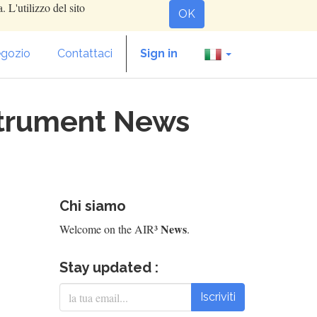
. L'utilizzo del sito
OK
gozio
Contattaci
Sign in
nstrument News
Chi siamo
News
Welcome on the AIR³
.
Stay updated :
Iscriviti