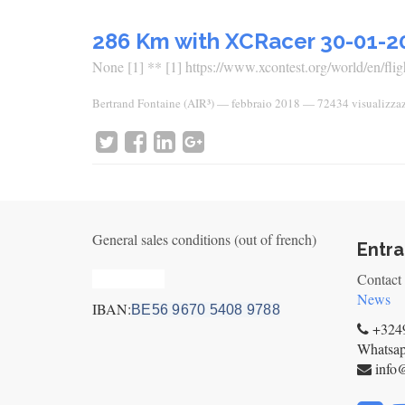
286 Km with XCRacer 30-01-2
None [1] ** [1] https://www.xcontest.org/world/en/fligh
Bertrand Fontaine (AIR³)
—
febbraio 2018
— 72434 visualizza
General sales conditions (out of french)
Entra
Privacy_old
Contact
News
IBAN:
BE56 9670 5408 9788
+3249
Whatsa
info