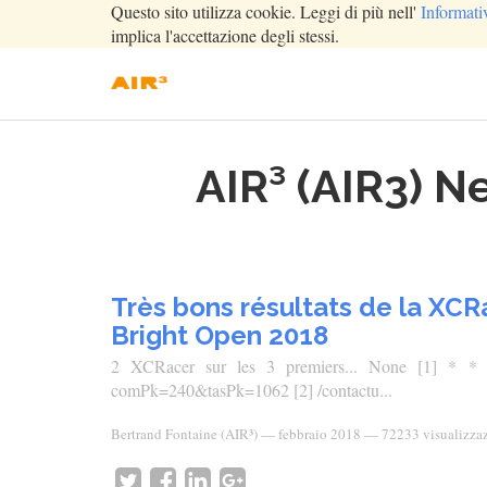
Questo sito utilizza cookie. Leggi di più nell'
Informati
implica l'accettazione degli stessi.
AIR³ (AIR3) N
Très bons résultats de la XC
Bright Open 2018
2 XCRacer sur les 3 premiers... None [1] * * Con
comPk=240&tasPk=1062 [2] /contactu...
Bertrand Fontaine (AIR³)
—
febbraio 2018
— 72233 visualizza