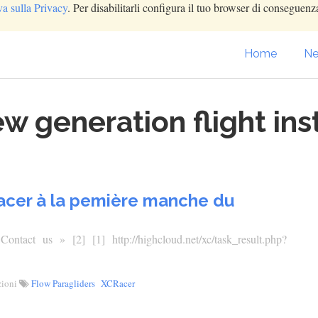
va sulla Privacy
. Per disabilitarli configura il tuo browser di conseguenza
Home
Ne
ew generation flight i
Racer à la pemière manche du
tact us » [2] [1] http://highcloud.net/xc/task_result.php?
zioni
Flow Paragliders
XCRacer