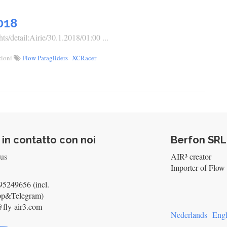
018
ts/detail:Airie/30.1.2018/01:00 ...
zioni
Flow Paragliders
XCRacer
 in contatto con noi
Berfon SRL
 us
AIR³ creator
Importer of Flow 
5249656 (incl.
pp&Telegram)
@fly-air3.com
Nederlands
Engl