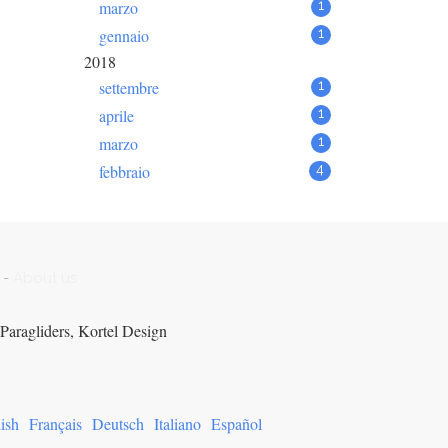
marzo
1
gennaio
1
2018
settembre
1
aprile
1
marzo
1
febbraio
4
-
About us
Paragliders, Kortel Design
ish
Français
Deutsch
Italiano
Español