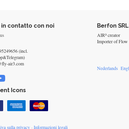
 in contatto con noi
Berfon SRL
 us
AIR³ creator
Importer of Flow 
5249656 (incl.
pp&Telegram)
@fly-air3.com
Nederlands
Engl
ent Icons
iva sulla privacy
-
Informazioni legali