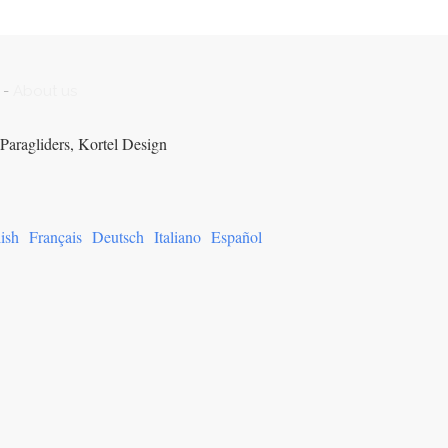
-
About us
Paragliders, Kortel Design
ish
Français
Deutsch
Italiano
Español