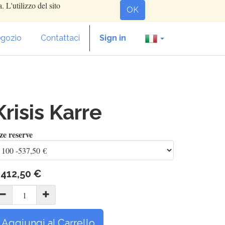
. L'utilizzo del sito
OK
gozio
Contattaci
Sign in
Krisis Karre
ze reserve
.412,50
€
Aggiungi al Carrello