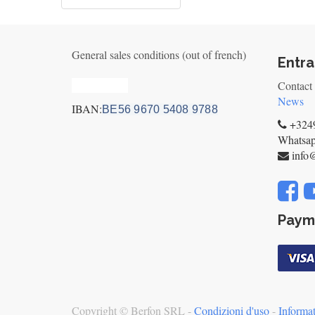
General sales conditions (out of french)
Entra
Privacy_old
Contact
News
IBAN:
BE56 9670 5408 9788
+3249
Whatsa
info
Paym
Copyright ©
Berfon SRL
-
Condizioni d'uso
-
Informat