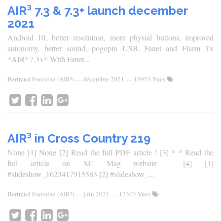
AIR³ 7.3 & 7.3+ launch december
2021
Android 10, better resolution, more physial buttons, improved
autonomy, better sound, pogopin USB, Fanet and Flarm Tx
*AIR³ 7.3+* With Fanet...
Bertrand Fontaine (AIR³)
—
décembre 2021
— 15953 Vues
AIR³ in Cross Country 219
None [1] None [2] Read the full PDF article ! [3] * * Read the
full article on XC Mag website [4] [1]
#slideshow_1623417915583 [2] #slideshow_...
Bertrand Fontaine (AIR³)
—
juin 2021
— 17303 Vues