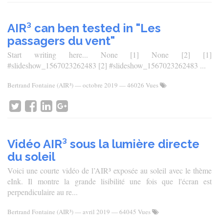
AIR³ can ben tested in "Les
passagers du vent"
Start writing here... None [1] None [2] [1]
#slideshow_1567023262483 [2] #slideshow_1567023262483 ...
Bertrand Fontaine (AIR³)
—
octobre 2019
— 46026 Vues
Vidéo AIR³ sous la lumière directe
du soleil
Voici une courte vidéo de l’AIR³ exposée au soleil avec le thème
eInk. Il montre la grande lisibilité une fois que l'écran est
perpendiculaire au re...
Bertrand Fontaine (AIR³)
—
avril 2019
— 64045 Vues