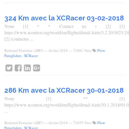
324 Km avec la XCRacer 03-02-2018
None [1] * * Contact us » [2] [1]
https://www.xcontest.org/world/en/flights/detail:Airie/3.2.2018/23:24
[2] /contactus ...
Bertrand Fontaine (AIR³)
—
février 2018
— 71891 Vues
Flow
Paragliders
XCRacer
286 Km avec la XCRacer 30-01-2018
None [1] ** [1]
https://www.xcontest.org/world/en/flights/detail:Airie/30.1.2018/01:
...
Bertrand Fontaine (AIR³)
—
février 2018
— 72455 Vues
Flow
Paragliders
XCRacer