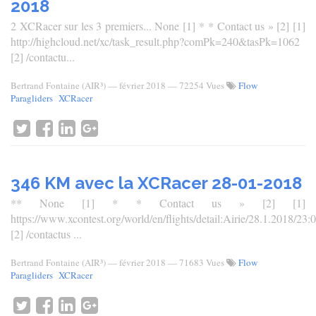
2018
2 XCRacer sur les 3 premiers... None [1] * * Contact us » [2] [1]
http://highcloud.net/xc/task_result.php?comPk=240&tasPk=1062
[2] /contactu...
Bertrand Fontaine (AIR³)
—
février 2018
— 72254 Vues
Flow
Paragliders
XCRacer
346 KM avec la XCRacer 28-01-2018
** None [1] * * Contact us » [2] [1]
https://www.xcontest.org/world/en/flights/detail:Airie/28.1.2018/23:
[2] /contactus ...
Bertrand Fontaine (AIR³)
—
février 2018
— 71683 Vues
Flow
Paragliders
XCRacer