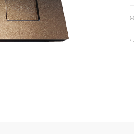
Me
/!