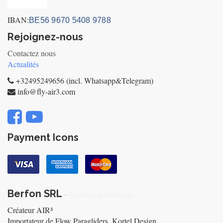
Privacy_old
IBAN:
BE56 9670 5408 9788
Rejoignez-nous
Contactez nous
Actualités
+32495249656 (incl. Whatsapp&Telegram)
info@fly-air3.com
Payment Icons
Berfon SRL
-
A propos de nous
Créateur AIR³
Importateur de Flow Paragliders, Kortel Design