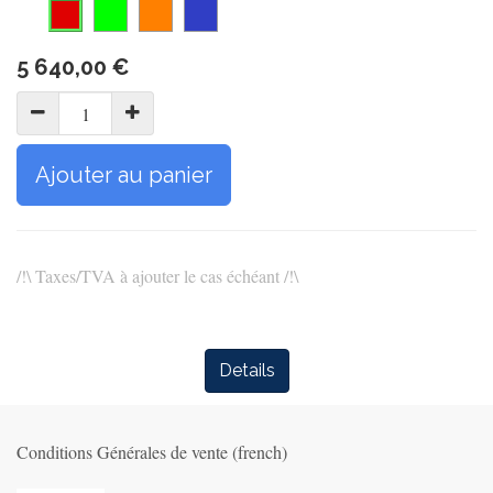
5 640,00
€
Ajouter au panier
/!\ Taxes/TVA à ajouter le cas échéant /!\
Details
Conditions Générales de vente (french)