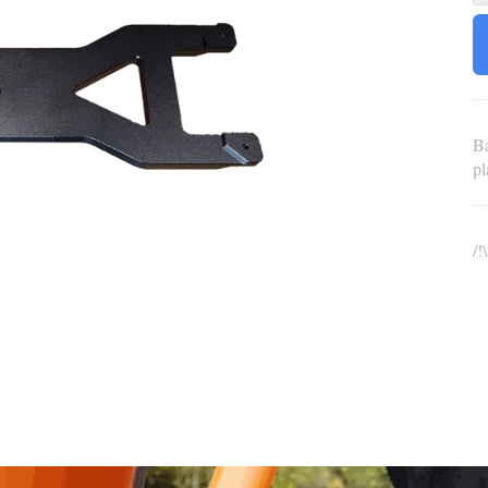
Ba
pl
/!