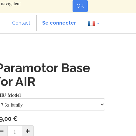
e navigateur
OK
n
Contact
Se connecter
Paramotor Base
for AIR
IR³ Model
9,00
€