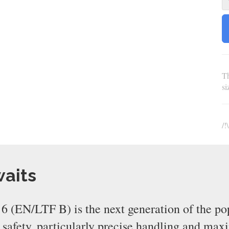
Th
s
/!
waits
 (EN/LTF B) is the next generation of the po
e safety, particularly precise handling and ma