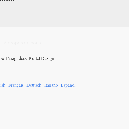
-
A propos de nous
ow Paragliders, Kortel Design
ish
Français
Deutsch
Italiano
Español