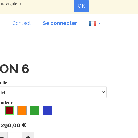
e navigateur
OK
n
Contact
Se connecter
ION 6
ille
ouleur
 290,00
€