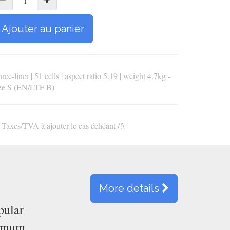
Ajouter au panier
ree-liner | 51 cells | aspect ratio 5.19 | weight 4.7kg -
ize S (EN/LTF B)
\ Taxes/TVA à ajouter le cas échéant /!\
More details
pular
ximum