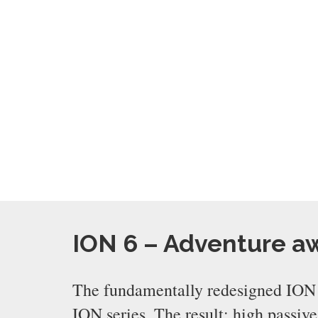
ION 6 – Adventure a
The fundamentally redesigned ION 6
ION series. The result: high passiv