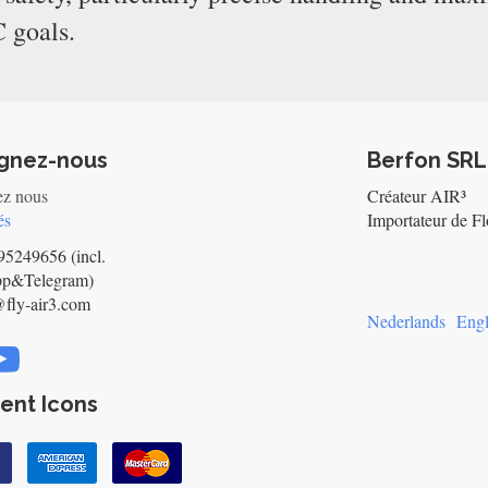
 goals.
ignez-nous
Berfon SRL
ez nous
Créateur AIR³
és
Importateur de Fl
5249656 (incl.
pp&Telegram)
@fly-air3.com
Nederlands
Engl
ent Icons