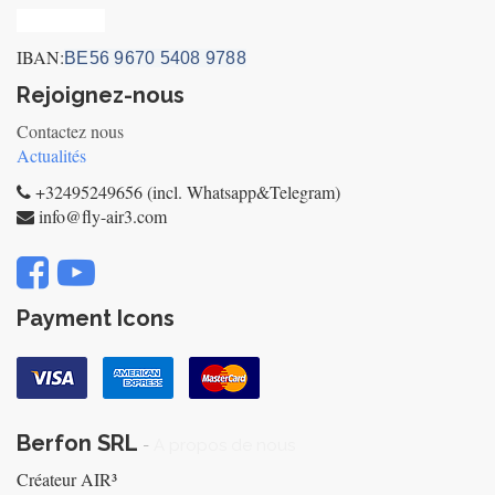
Privacy_old
IBAN:
BE56 9670 5408 9788
Rejoignez-nous
Contactez nous
Actualités
+32495249656 (incl. Whatsapp&Telegram)
info@fly-air3.com
Payment Icons
Berfon SRL
-
A propos de nous
Créateur AIR³