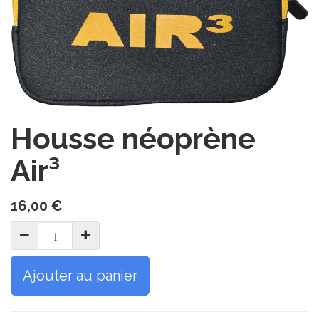
Housse néoprène
Air³
16,00
€
Ajouter au panier