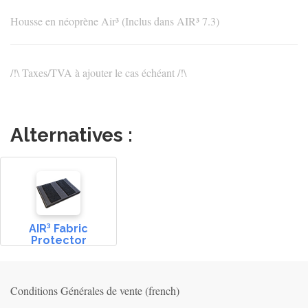
Housse en néoprène Air³ (Inclus dans AIR³ 7.3)
/!\ Taxes/TVA à ajouter le cas échéant /!\
Alternatives :
AIR³ Fabric
Protector
Conditions Générales de vente (french)