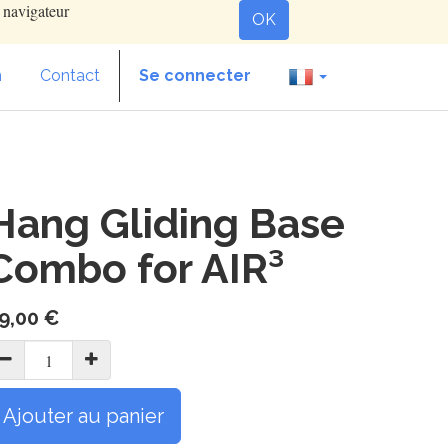
e navigateur
OK
n
Contact
Se connecter
Hang Gliding Base
Combo for AIR³
9,00
€
Ajouter au panier