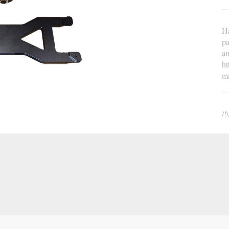
Ha
pa
an
ht
m
/!