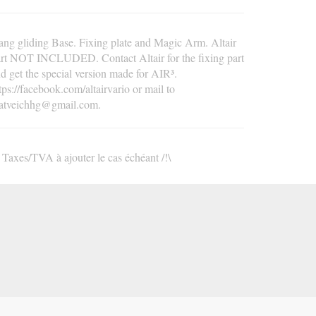
ng gliding Base. Fixing plate and Magic Arm. Altair
rt NOT INCLUDED. Contact Altair for the fixing part
d get the special version made for AIR³.
tps://facebook.com/altairvario or mail to
atveichhg@gmail.com.
\ Taxes/TVA à ajouter le cas échéant /!\