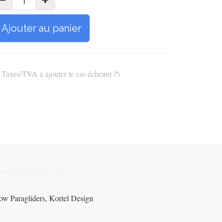
Ajouter au panier
\ Taxes/TVA à ajouter le cas échéant /!\
-
A propos de nous
ow Paragliders, Kortel Design