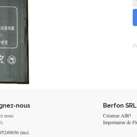
/!
ignez-nous
Berfon SRL
ez nous
Créateur AIR³
és
Importateur de Fl
5249656 (incl.