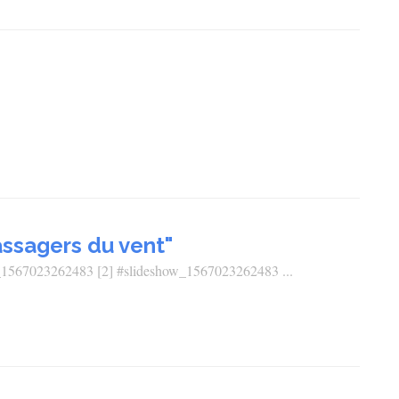
assagers du vent"
how_1567023262483 [2] #slideshow_1567023262483 ...