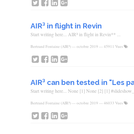
AIR³ in flight in Revin
Start writing here... AIR³ in flight in Revin** ...
Bertrand Fontaine (AIR³)
—
octobre 2019
— 45911 Vues
AIR³ can ben tested in "Les p
Start writing here... None [1] None [2] [1] #slides
Bertrand Fontaine (AIR³)
—
octobre 2019
— 46033 Vues