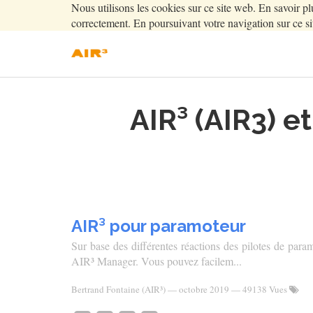
Nous utilisons les cookies sur ce site web. En savoir pl
correctement. En poursuivant votre navigation sur ce sit
AIR³ (AIR3) e
AIR³ pour paramoteur
Sur base des différentes réactions des pilotes de par
AIR³ Manager. Vous pouvez facilem...
Bertrand Fontaine (AIR³)
—
octobre 2019
— 49138 Vues