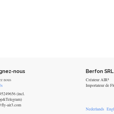
ignez-nous
Berfon SRL
ez nous
Créateur AIR³
és
Importateur de Fl
5249656 (incl.
pp&Telegram)
@fly-air3.com
Nederlands
Engl