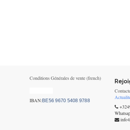
Conditions Générales de vente (french)
Rejo
Privacy_old
Contact
Actualit
IBAN:
BE56 9670 5408 9788
+3249
Whatsa
info