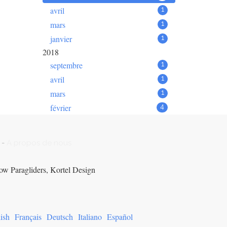
avril
1
mars
1
janvier
1
2018
septembre
1
avril
1
mars
1
février
4
-
A propos de nous
ow Paragliders, Kortel Design
ish
Français
Deutsch
Italiano
Español