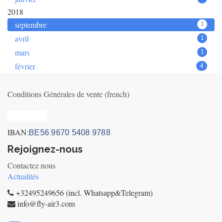
2018
septembre
1
avril
1
mars
1
février
4
Conditions Générales de vente (french)
Privacy_old
IBAN:
BE56 9670 5408 9788
Rejoignez-nous
Contactez nous
Actualités
+32495249656 (incl. Whatsapp&Telegram)
info@fly-air3.com