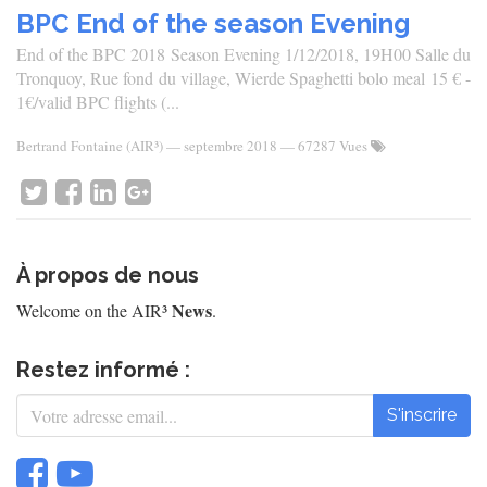
BPC End of the season Evening
End of the BPC 2018 Season Evening 1/12/2018, 19H00 Salle du
Tronquoy, Rue fond du village, Wierde Spaghetti bolo meal 15 € -
1€/valid BPC flights (...
Bertrand Fontaine (AIR³)
—
septembre 2018
— 67287 Vues
À propos de nous
News
Welcome on the AIR³
.
Restez informé :
S'inscrire