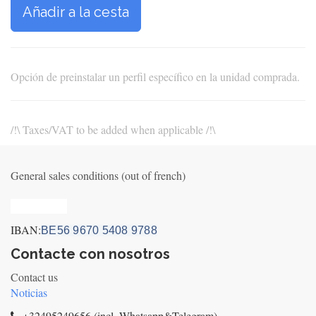
Añadir a la cesta
Opción de preinstalar un perfil específico en la unidad comprada.
/!\ Taxes/VAT to be added when applicable /!\
General sales conditions (out of french)
Privacy_old
IBAN:
BE56 9670 5408 9788
Contacte con nosotros
Contact us
Noticias
+32495249656 (incl. Whatsapp&Telegram)