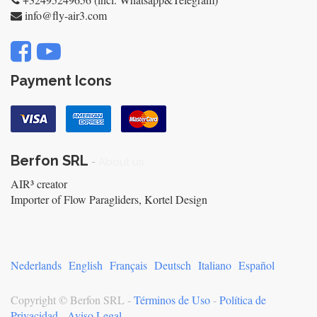
info@fly-air3.com
Payment Icons
Berfon SRL
-
About us
AIR³ creator
Importer of Flow Paragliders, Kortel Design
Nederlands
English
Français
Deutsch
Italiano
Español
Copyright ©
Berfon SRL
-
Términos de Uso
-
Política de
Privacidad
-
Aviso Legal