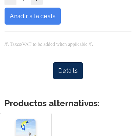
Añadir a la cesta
/!\ Taxes/VAT to be added when applicable /!\
Details
Productos alternativos: