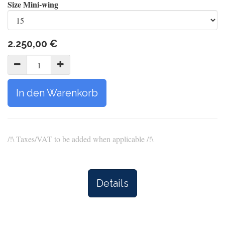
Size Mini-wing
2.250,00
€
In den Warenkorb
/!\ Taxes/VAT to be added when applicable /!\
Details