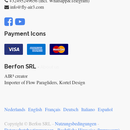
+32495249656 (incl. Whatsapp&Telegram)
info@fly-air3.com
Payment Icons
Berfon SRL
-
About us
AIR³ creator
Importer of Flow Paragliders, Kortel Design
Nederlands
English
Français
Deutsch
Italiano
Español
Copyright ©
Berfon SRL
-
Nutzungsbedingungen
-
Datenschutzbestimmungen
-
Rechtliche Hinweise (Impressum)