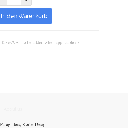
In den Warenkorb
\ Taxes/VAT to be added when applicable /!\
-
About us
Paragliders, Kortel Design