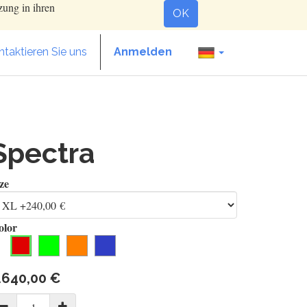
zung in ihren
OK
taktieren Sie uns
Anmelden
Spectra
ze
olor
.640,00
€