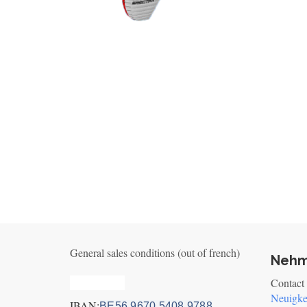
General sales conditions (out of french)
Nehm
Privacy_old
Contact
Neuigke
IBAN:
BE56 9670 5408 9788