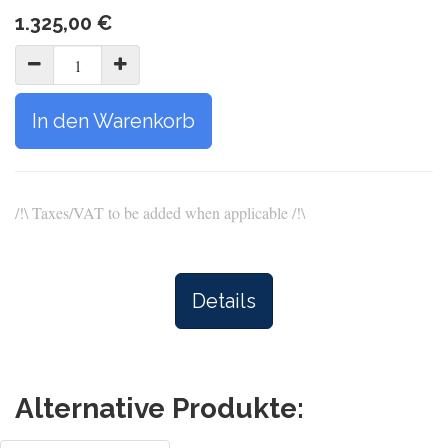
1.325,00
€
In den Warenkorb
/!\ Taxes/VAT to be added when applicable /!\
Details
Alternative Produkte: