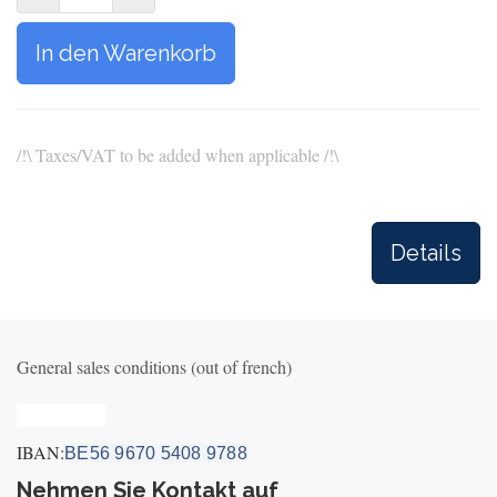
In den Warenkorb
/!\ Taxes/VAT to be added when applicable /!\
Details
General sales conditions (out of french)
Privacy_old
IBAN:
BE56 9670 5408 9788
Nehmen Sie Kontakt auf