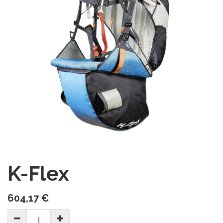
K-Flex
604,17
€