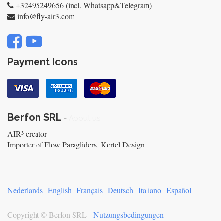
+32495249656 (incl. Whatsapp&Telegram)
info@fly-air3.com
Payment Icons
Berfon SRL
-
About us
AIR³ creator
Importer of Flow Paragliders, Kortel Design
Nederlands
English
Français
Deutsch
Italiano
Español
Copyright ©
Berfon SRL
-
Nutzungsbedingungen
-