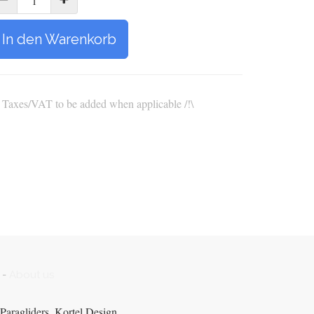
In den Warenkorb
\ Taxes/VAT to be added when applicable /!\
-
About us
Paragliders, Kortel Design