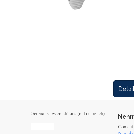
Detai
General sales conditions (out of french)
Nehm
Privacy_old
Contact
Neuigke