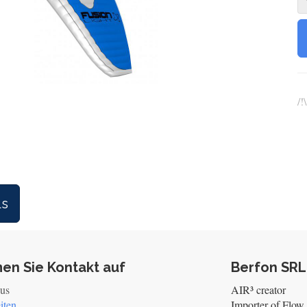
/!
ls
en Sie Kontakt auf
Berfon SRL
 us
AIR³ creator
iten
Importer of Flow 