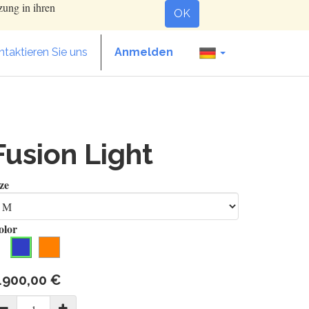
zung in ihren
OK
taktieren Sie uns
Anmelden
Fusion Light
ze
olor
.900,00
€