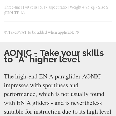
Three-liner | 49 cells | 5.17 aspect ratio | Weight 4.75 kg - Size S
(EN/LTF A)
/!\ Taxes/VAT to be added when applicable /!\
AONIC - Take your skills
to “A” higher level
The high-end EN A paraglider AONIC
impresses with sportiness and
performance, which is not usually found
with EN A gliders - and is nevertheless
suitable for instruction due to its high level