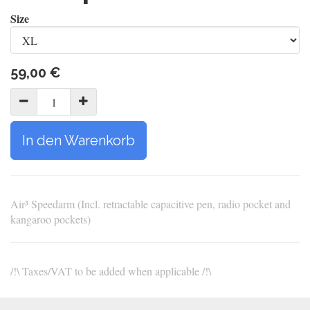
Size
59,00
€
In den Warenkorb
Air³ Speedarm (Incl. retractable capacitive pen, radio pocket and
kangaroo pockets)
/!\ Taxes/VAT to be added when applicable /!\