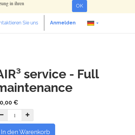
zung in ihren
OK
taktieren Sie uns
Anmelden
AIR³ service - Full
maintenance
0,00
€
In den Warenkorb