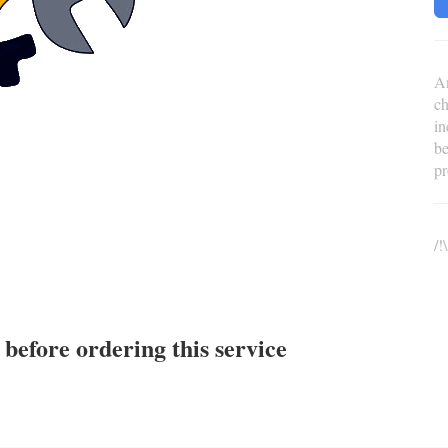
An
ch
in
be
pr
/!
before ordering this service