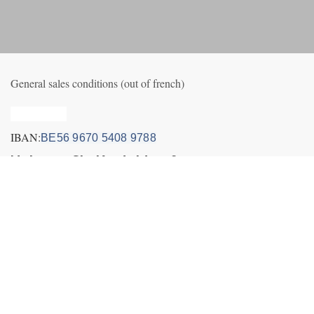
General sales conditions (out of french)
Privacy_old
IBAN:
BE56 9670 5408 9788
Nehmen Sie Kontakt auf
Contact us
Neuigkeiten
+32495249656 (incl. Whatsapp&Telegram)
info@fly-air3.com
Payment Icons