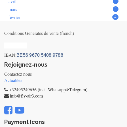
avril
1
mars
1
février
4
Conditions Générales de vente (french)
Privacy_old
IBAN:
BE56 9670 5408 9788
Rejoignez-nous
Contactez nous
Actualités
+32495249656 (incl. Whatsapp&Telegram)
info@fly-air3.com
Payment Icons