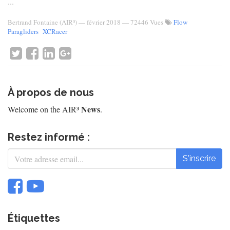
...
Bertrand Fontaine (AIR³)
—
février 2018
— 72446 Vues
Flow
Paragliders
XCRacer
À propos de nous
News
Welcome on the AIR³
.
Restez informé :
S'inscrire
Étiquettes