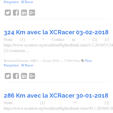
Paragliders
XCRacer
324 Km avec la XCRacer 03-02-2018
None [1] * * Contact us » [2] [1]
https://www.xcontest.org/world/en/flights/detail:Airie/3.2.2018/23:24
[2] /contactus ...
Bertrand Fontaine (AIR³)
—
février 2018
— 71884 Vues
Flow
Paragliders
XCRacer
286 Km avec la XCRacer 30-01-2018
None [1] ** [1]
https://www.xcontest.org/world/en/flights/detail:Airie/30.1.2018/01: