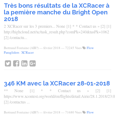
Très bons résultats de la XCRacer à
la pemière manche du Bright Open
2018
2 XCRacer sur les 3 premiers... None [1] * * Contact us » [2] [1]
http://highcloud.net/xc/task_result.php?comPk=240&tasPk=1062
[2] /contactu...
Bertrand Fontaine (AIR³)
—
février 2018
— 72245 Vues
Flow
Paragliders
XCRacer
346 KM avec la XCRacer 28-01-2018
** None [1] * * Contact us » [2] [1]
https://www.xcontest.org/world/en/flights/detail:Airie/28.1.2018/23:
[2] /contactus ...
Bertrand Fontaine (AIR³)
—
février 2018
— 71680 Vues
Flow