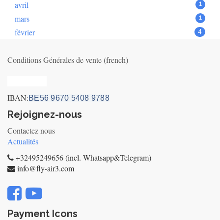
avril
1
mars
1
février
4
Conditions Générales de vente (french)
Privacy_old
IBAN:
BE56 9670 5408 9788
Rejoignez-nous
Contactez nous
Actualités
+32495249656 (incl. Whatsapp&Telegram)
info@fly-air3.com
Payment Icons