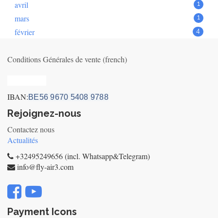
avril
1
mars
1
février
4
Conditions Générales de vente (french)
Privacy_old
IBAN:
BE56 9670 5408 9788
Rejoignez-nous
Contactez nous
Actualités
+32495249656 (incl. Whatsapp&Telegram)
info@fly-air3.com
Payment Icons