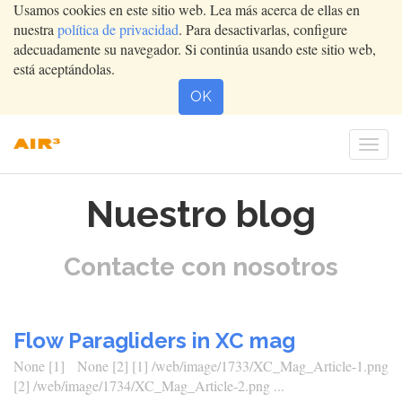
Usamos cookies en este sitio web. Lea más acerca de ellas en
nuestra
política de privacidad
. Para desactivarlas, configure
adecuadamente su navegador. Si continúa usando este sitio web,
está aceptándolas.
OK
Conm
nave
Nuestro blog
Contacte con nosotros
Flow Paragliders in XC mag
None [1] None [2] [1] /web/image/1733/XC_Mag_Article-1.png
[2] /web/image/1734/XC_Mag_Article-2.png ...