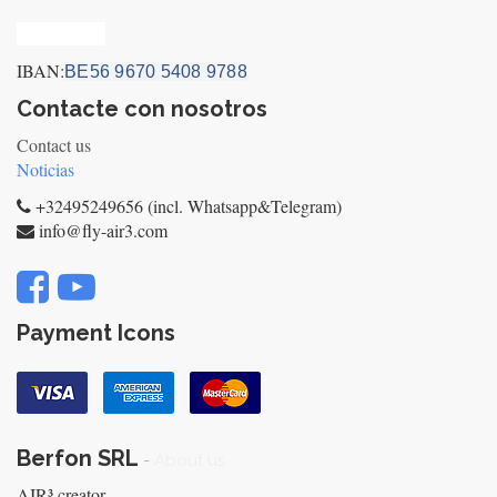
Privacy_old
IBAN:
BE56 9670 5408 9788
Contacte con nosotros
Contact us
Noticias
+32495249656 (incl. Whatsapp&Telegram)
info@fly-air3.com
Payment Icons
Berfon SRL
-
About us
AIR³ creator