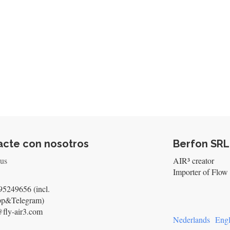
acte con nosotros
Berfon SRL
 us
AIR³ creator
Importer of Flow 
5249656 (incl.
pp&Telegram)
@fly-air3.com
Nederlands
Engl