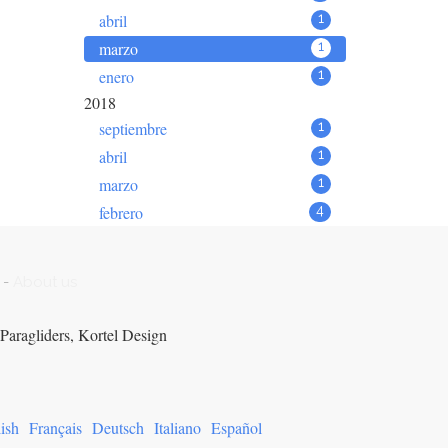
abril
1
marzo
1
enero
1
2018
septiembre
1
abril
1
marzo
1
febrero
4
-
About us
Paragliders, Kortel Design
ish
Français
Deutsch
Italiano
Español