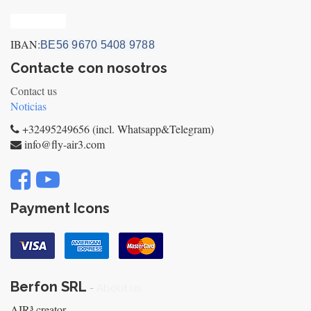
Privacy_old
IBAN:
BE56 9670 5408 9788
Contacte con nosotros
Contact us
Noticias
+32495249656 (incl. Whatsapp&Telegram)
info@fly-air3.com
Payment Icons
Berfon SRL
-
About us
AIR³ creator