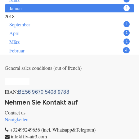
Januar
1
2018
September
1
April
1
März
1
Februar
4
General sales conditions (out of french)
Privacy_old
IBAN:
BE56 9670 5408 9788
Nehmen Sie Kontakt auf
Contact us
Neuigkeiten
+32495249656 (incl. Whatsapp&Telegram)
info@fly-air3.com