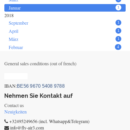
Januar
1
2018
September
1
April
1
März
1
Februar
4
General sales conditions (out of french)
Privacy_old
IBAN:
BE56 9670 5408 9788
Nehmen Sie Kontakt auf
Contact us
Neuigkeiten
+32495249656 (incl. Whatsapp&Telegram)
info@fly-air3.com