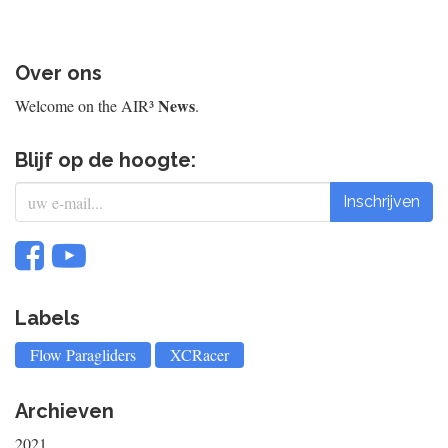
Over ons
News
Welcome on the AIR³
.
Blijf op de hoogte:
Inschrijven
Labels
Flow Paragliders
XCRacer
Archieven
2021