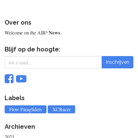
Over ons
News
Welcome on the AIR³
.
Blijf op de hoogte:
Inschrijven
Labels
Flow Paragliders
XCRacer
Archieven
2021