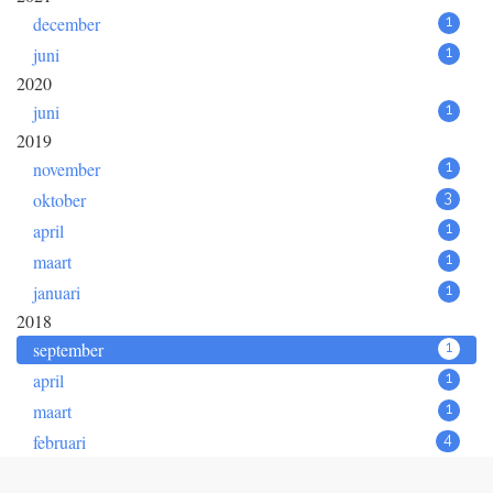
december
1
juni
1
2020
juni
1
2019
november
1
oktober
3
april
1
maart
1
januari
1
2018
september
1
april
1
maart
1
februari
4